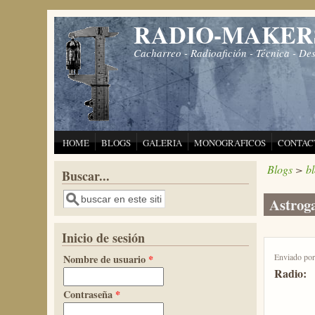
Pasar al contenido principal
RADIO-MAKER
Cacharreo - Radioafición - Técnica - De
HOME
BLOGS
GALERIA
MONOGRAFICOS
CONTAC
Blogs
>
b
Buscar...
Buscar
Astroga
Inicio de sesión
Enviado po
Nombre de usuario
*
Radio:
Contraseña
*