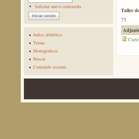
Solicitar nueva contraseña
Taller d
73.
Adjunt
Indice alfabético
Carte
Temas
Monograficos
Buscar
Contenido reciente