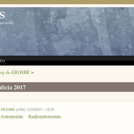
S
sarrollo
TO
log de EB1HBK
>
licia 2017
r
EB1HBK
el Mié, 11/10/2017 - 18:20
Astronomía
Radioastronomía