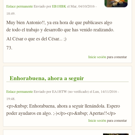
Enlace permanente
Enviado por
EB1HBK
el
Mar, 04/10/2016 -
18:49
.
Muy bien Antonio!!, ya era hora de que publicases algo
de todo el trabajo y desarrollo que has venido realizando.
Al César o que es del César... ;)
73.
Inicie sesión
para comentar
Enhorabuena, ahora a seguir
Enlace permanente
Enviado por
EA1HTW (no verificado)
el
Lun, 14/11/2016 -
19:48
.
<p>&nbsp; Enhorabuena, ahora a seguir llenándola. Espero
poder ayudaros en algo. ;-)</p><p>&nbsp; Apertas!!</p>
Inicie sesión
para comentar