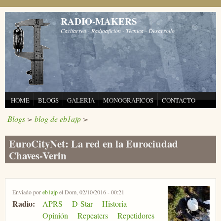
Pasar al contenido principal
RADIO-MAKERS
Cacharreo - Radioafición - Técnica - Desarrollo
HOME
BLOGS
GALERIA
MONOGRAFICOS
CONTACTO
Blogs
>
blog de eb1ajp
>
EuroCityNet: La red en la Eurociudad
Chaves-Verin
Enviado por
eb1ajp
el Dom, 02/10/2016 - 00:21
Radio:
APRS
D-Star
Historia
Opinión
Repeaters
Repetidores