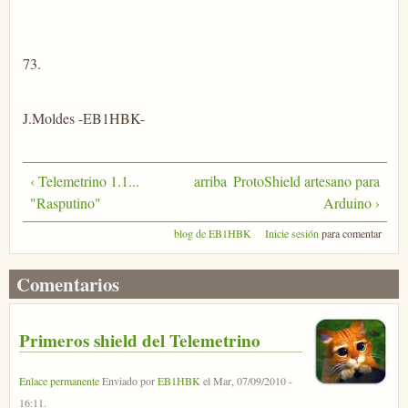
73.
J.Moldes -EB1HBK-
‹ Telemetrino 1.1...
arriba
ProtoShield artesano para
"Rasputino"
Arduino ›
blog de EB1HBK
Inicie sesión
para comentar
Comentarios
Primeros shield del Telemetrino
Enlace permanente
Enviado por
EB1HBK
el
Mar, 07/09/2010 -
16:11
.