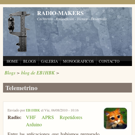
Pasar al contenido principal
RADIO-MAKERS
Cacharreo - Radioafición - Técnica - Desarrollo
HOME
BLOGS
GALERIA
MONOGRAFICOS
CONTACTO
Blogs
>
blog de EB1HBK
>
Telemetrino
Enviado por
EB1HBK
el Vie, 06/08/2010 - 10:16
Radio:
VHF
APRS
Repetidores
Arduino
Entre las aplicaciones que habíamos preparado