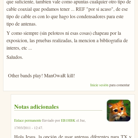
que suficiente, tambien vale como apuntas cualquier otro tipo de
cable coaxial que podamos tener ... REF "por si acaso", de ese
tipo de cable es con lo que hago los condensadores para este
tipo de antenas.
Y como siempre (sin peloteos ni esas cosas) chapeau por la
exposicion, las pruebas realizadas, la mencion a bibliografia de
interes, etc ...
Saludos.
Other bands play! ManOwaR kill!
Inicie sesión
para comentar
Notas adicionales
Enlace permanente
Enviado por
EB1HBK
el
Jue,
17/03/2011 - 12:47
.
Hola Jesus, la opción de usar antenas diferentes para TX y