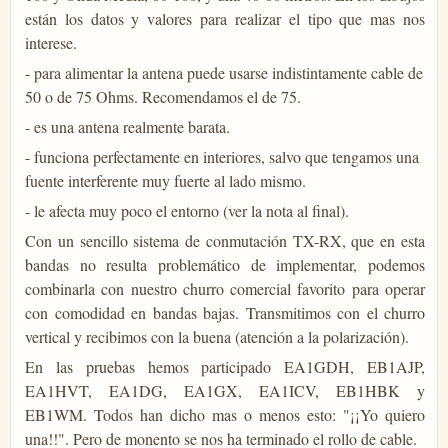
están los datos y valores para realizar el tipo que mas nos
interese.
- para alimentar la antena puede usarse indistintamente cable de
50 o de 75 Ohms. Recomendamos el de 75.
- es una antena realmente barata.
- funciona perfectamente en interiores, salvo que tengamos una
fuente interferente muy fuerte al lado mismo.
- le afecta muy poco el entorno (ver la nota al final).
Con un sencillo sistema de conmutación TX-RX, que en esta
bandas no resulta problemático de implementar, podemos
combinarla con nuestro churro comercial favorito para operar
con comodidad en bandas bajas. Transmitimos con el churro
vertical y recibimos con la buena (atención a la polarización).
En las pruebas hemos participado EA1GDH, EB1AJP,
EA1HVT, EA1DG, EA1GX, EA1ICV, EB1HBK y
EB1WM. Todos han dicho mas o menos esto: "¡¡Yo quiero
una!!". Pero de monento se nos ha terminado el rollo de cable.