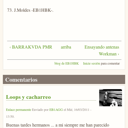
73. J.Moldes -EB1HBK-.
‹ BARRAKVDA PMR
arriba
Ensayando antenas
Workman ›
blog de EB1HBK
Inicie sesión
para comentar
Comentarios
Loops y cacharreo
Enlace permanente
Enviado por
EB1AGG
el
Mié, 16/03/2011 -
13:50
.
Buenas tardes hermanos ... a mi siempre me han parecido