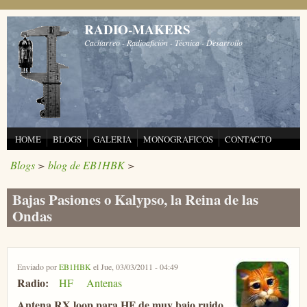
Pasar al contenido principal
RADIO-MAKERS
Cacharreo - Radioafición - Técnica - Desarrollo
HOME
BLOGS
GALERIA
MONOGRAFICOS
CONTACTO
Blogs
>
blog de EB1HBK
>
Bajas Pasiones o Kalypso, la Reina de las
Ondas
Enviado por
EB1HBK
el Jue, 03/03/2011 - 04:49
Radio:
HF
Antenas
Antena RX loop para HF de muy bajo ruido.