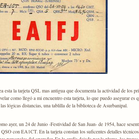
ea esta la tarjeta QSL mas antigua que documenta la actividad de los p
velar como llegó a mi encuentro esta tarjeta, lo que puedo asegurar es 
las lógicas distancias, una tablilla de la biblioteca de Asurbanipal.
omo ayer, un 24 de Junio -Festividad de San Juan- de 1954, hace sesen
n QSO con EA1CT. En la tarjeta constan los suficentes detalles técnicos 
es personales del operador. En la grafía dejada por la pluma, los trazos