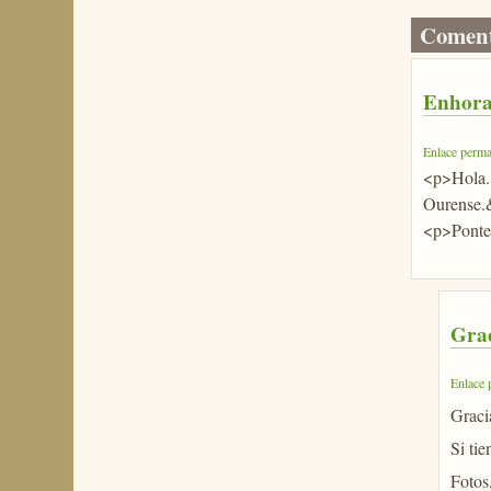
Coment
Enhor
Enlace perma
<p>Hola. 
Ourense.
<p>Ponte
Grac
Enlace 
Graci
Si tie
Fotos,