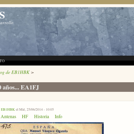
S
sarrollo
TO
log de EB1HBK
>
 años... EA1FJ
r
EB1HBK
el Mié, 25/06/2014 - 10:05
Antenas
HF
Historia
Info