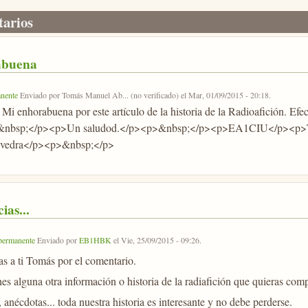
arios
abuena
nente
Enviado por
Tomás Manuel Ab... (no verificado)
el
Mar, 01/09/2015 - 20:18
.
Mi enhorabuena por este artículo de la historia de la Radioafición. Ef
&nbsp;</p><p>Un saludod.</p><p>&nbsp;</p><p>EA1CIU</p><p>T
vedra</p><p>&nbsp;</p>
ias...
permanente
Enviado por
EB1HBK
el
Vie, 25/09/2015 - 09:26
.
as a ti Tomás por el comentario.
nes alguna otra información o historia de la radiafición que quieras com
 anécdotas... toda nuestra historia es interesante y no debe perderse.