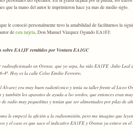
es que la mano del autor le imprimieron hace ya mas de medio siglo.
que le conoció personalmente tuvo la amabilidad de facilitarnos la sig
autor de
esta tarjeta
, Don Manuel Vázquez Ogando EA1FJ:
s sobre EA1JF remitidos por Ventura EA1GC
r radioaficionado en Orense, que yo sepa, ha sido EA1FE -Julio Leal 
6-4º. Hoy es la calle Celso Emilio Ferreiro.
l Álvarez era muy buen radiotécnico y tenía su taller frente al Liceo 
 y también los aparatos de ayuda a lso sordos, que entonces eran muy 
de radio muy pequeñitas y tenían que ser alimentados por pilas de alto
omo le empezó la afición a la radioemisión, pero me imagino que leye
os y el caso es que saco el indicativo EA1FE y Orense ya estuvo en el