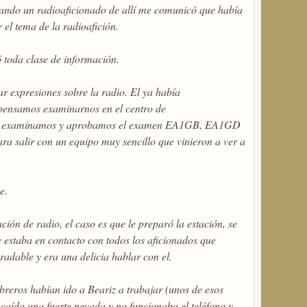
itando un radioaficionado de allí me comunicó que había
el tema de la radioafición.
toda clase de información.
expresiones sobre la radio. El ya había
pensamos examinarnos en el centro de
s nos examinamos y aprobamos el examen EA1GB, EA1GD
ra salir con un equipo muy sencillo que vinieron a ver a
e.
ión de radio, el caso es que le preparó la estación, se
 estaba en contacto con todos los aficionados que
adable y era una delicia hablar con el.
reros habían ido a Beariz a trabajar (unos de esos
caído una fuerte nevada y no funcionaba el teléfono y