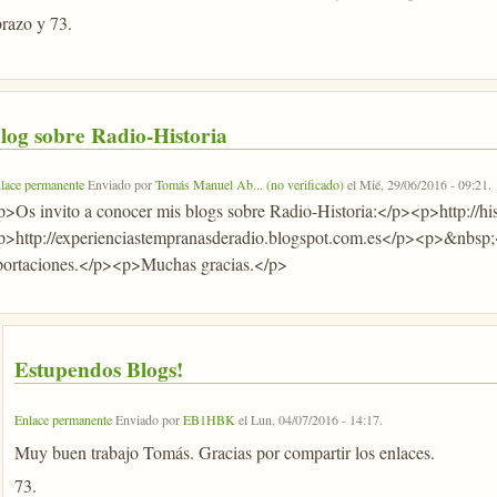
razo y 73.
log sobre Radio-Historia
lace permanente
Enviado por
Tomás Manuel Ab... (no verificado)
el
Mié, 29/06/2016 - 09:21
.
p>Os invito a conocer mis blogs sobre Radio-Historia:</p><p>http://hi
p>http://experienciastempranasderadio.blogspot.com.es</p><p>&nbsp;
portaciones.</p><p>Muchas gracias.</p>
Estupendos Blogs!
Enlace permanente
Enviado por
EB1HBK
el
Lun, 04/07/2016 - 14:17
.
Muy buen trabajo Tomás. Gracias por compartir los enlaces.
73.