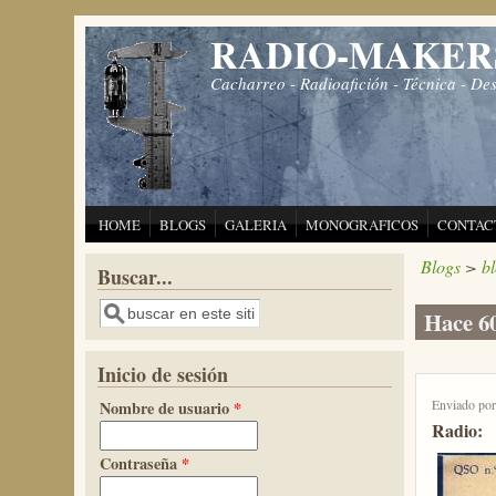
Pasar al contenido principal
RADIO-MAKER
Cacharreo - Radioafición - Técnica - De
HOME
BLOGS
GALERIA
MONOGRAFICOS
CONTAC
Blogs
>
b
Buscar...
Buscar
Hace 60
Inicio de sesión
Enviado po
Nombre de usuario
*
Radio:
Contraseña
*