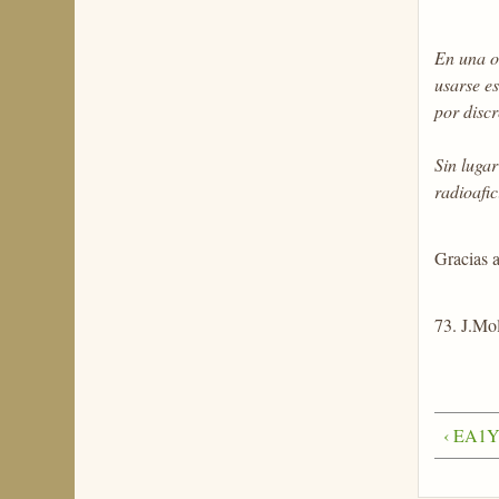
En una o
usarse e
por discr
Sin luga
radioafic
Gracias a
73. J.M
‹ EA1YK