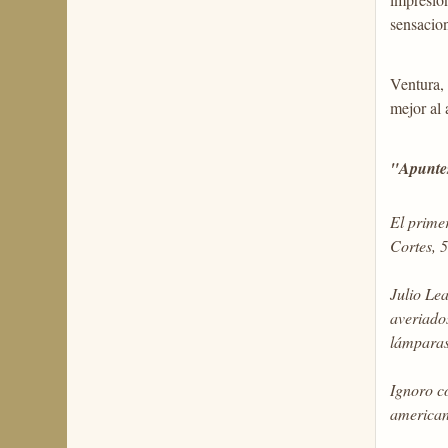
sensacion
Ventura, 
mejor al 
"Apunte
El prime
Cortes, 5
Julio Lea
averiados
lámparas 
Ignoro c
american