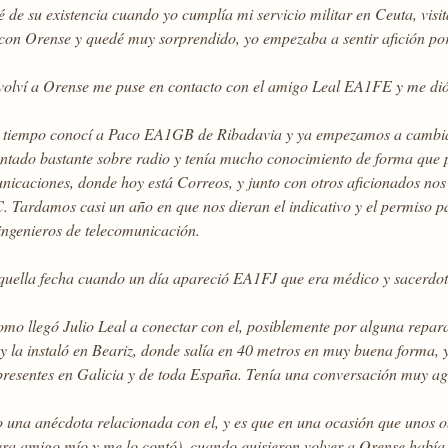
 de su existencia cuando yo cumplía mi servicio militar en Ceuta, vis
con Orense y quedé muy sorprendido, yo empezaba a sentir afición por 
olví a Orense me puse en contacto con el amigo Leal EA1FE y me dió 
 tiempo conocí a Paco EA1GB de Ribadavia y ya empezamos a cambiar 
ntado bastante sobre radio y tenía mucho conocimiento de forma que 
nicaciones, donde hoy está Correos, y junto con otros aficionado
 Tardamos casi un año en que nos dieran el indicativo y el permiso pa
ingenieros de telecomunicación.
quella fecha cuando un día apareció EA1FJ que era médico y sacerdot
mo llegó Julio Leal a conectar con el, posiblemente por alguna reparac
 la instaló en Beariz, donde salía en 40 metros en muy buena forma, y
presentes en Galicia y de toda España. Tenía una conversación muy agr
 una anécdota relacionada con el, y es que en una ocasión que unos ob
era amigo mío y me lo contó), cuando quisieron volver a Orense había 