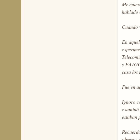
Me enteré
hablado 
Cuando v
En aquel
experime
Telecomu
y EA1GC.
casa los 
Fue en a
Ignoro co
examinó y
estaban 
Recuerdo
obreros 