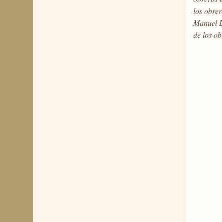
los obre
Manuel E
de los ob