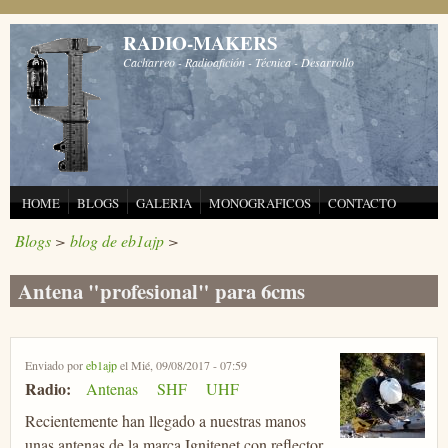
Pasar al contenido principal
RADIO-MAKERS
Cacharreo - Radioafición - Técnica - Desarrollo
HOME
BLOGS
GALERIA
MONOGRAFICOS
CONTACTO
Blogs
>
blog de eb1ajp
>
Antena "profesional" para 6cms
Enviado por
eb1ajp
el Mié, 09/08/2017 - 07:59
Radio:
Antenas
SHF
UHF
Recientemente han llegado a nuestras manos
unas antenas de la marca Ignitenet con reflector