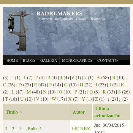
Pasar al contenido principal
RADIO-MAKERS
Cacharreo - Radioafición - Técnica - Desarrollo
HOME
BLOGS
GALERIA
MONOGRAFICOS
CONTACTO
(3)
|
"
(1)
|
1
(7)
|
2
(4)
|
3
(4)
|
4
(4)
|
6
(1)
|
7
(1)
|
A
(58)
|
B
(10)
|
C
(36)
|
D
(27)
|
E
(47)
|
F
(14)
|
G
(10)
|
H
(22)
|
I
(23)
|
J
(2)
|
K
(2)
|
L
(17)
|
M
(48)
|
N
(10)
|
O
(10)
|
P
(21)
|
Q
(8)
|
R
(33)
|
S
(26)
|
T
(18)
|
U
(10)
|
V
(10)
|
W
(17)
|
X
(7)
|
Y
(1)
|
Z
(1)
|
¡
(2)
|
¿
(2)
Última
Título
Autor
actualización
Jue, 30/04/2015 -
3... 2... 1... ¡Baliza!
EB1HBK
16:47