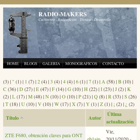
Pasar al contenido principal
RADIO-MAKERS
Cacharreo - Radioafición - Técnica - Desarrollo
HOME
BLOGS
GALERIA
MONOGRAFICOS
CONTACTO
(3)
|
"
(1)
|
1
(7)
|
2
(4)
|
3
(4)
|
4
(4)
|
6
(1)
|
7
(1)
|
A
(58)
|
B
(10)
|
C
(36)
|
D
(27)
|
E
(47)
|
F
(14)
|
G
(10)
|
H
(22)
|
I
(23)
|
J
(2)
|
K
(2)
|
L
(17)
|
M
(48)
|
N
(10)
|
O
(10)
|
P
(21)
|
Q
(8)
|
R
(33)
|
S
(26)
|
T
(18)
|
U
(10)
|
V
(10)
|
W
(17)
|
X
(7)
|
Y
(1)
|
Z
(1)
|
¡
(2)
|
¿
(2)
Última
Título
Autor
actualización
Vie,
ZTE F680, obtención claves para ONT
eb1ajp
20/11/2020 -