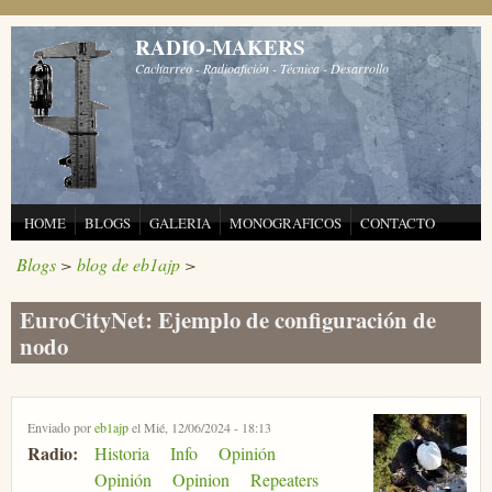
Pasar al contenido principal
RADIO-MAKERS
Cacharreo - Radioafición - Técnica - Desarrollo
HOME
BLOGS
GALERIA
MONOGRAFICOS
CONTACTO
Blogs
>
blog de eb1ajp
>
EuroCityNet: Ejemplo de configuración de
nodo
Enviado por
eb1ajp
el Mié, 12/06/2024 - 18:13
Radio:
Historia
Info
Opinión
Opinión
Opinion
Repeaters