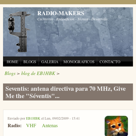
Pasar al contenido principal
RADIO-MAKERS
Cacharreo - Radioafición - Técnica - Desarrollo
HOME
BLOGS
GALERIA
MONOGRAFICOS
CONTACTO
Blogs
>
blog de EB1HBK
>
Seventis: antena directiva para 70 MHz, Give
Me the "Séventis"...
Enviado por
EB1HBK
el Lun, 09/02/2009 - 15:41
Radio:
VHF
Antenas