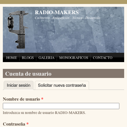
Pasar al contenido principal
RADIO-MAKERS
Cacharreo - Radioafición - Técnica - Desarrollo
HOME
BLOGS
GALERIA
MONOGRAFICOS
CONTACTO
Cuenta de usuario
Iniciar sesión
(solapa activa)
Solicitar nueva contraseña
Solapas principales
Nombre de usuario
*
Introduzca su nombre de usuario RADIO-MAKERS.
Contraseña
*