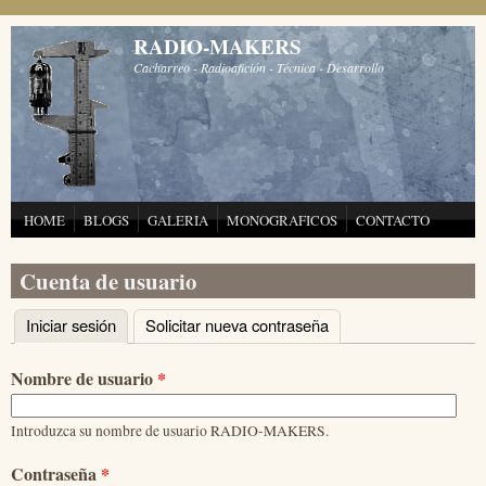
Pasar al contenido principal
RADIO-MAKERS
Cacharreo - Radioafición - Técnica - Desarrollo
HOME
BLOGS
GALERIA
MONOGRAFICOS
CONTACTO
Cuenta de usuario
Iniciar sesión
(solapa activa)
Solicitar nueva contraseña
Solapas principales
Nombre de usuario
*
Introduzca su nombre de usuario RADIO-MAKERS.
Contraseña
*