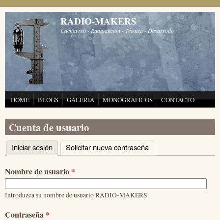
Pasar al contenido principal
RADIO-MAKERS
Cacharreo - Radioafición - Técnica - Desarrollo
HOME
BLOGS
GALERIA
MONOGRAFICOS
CONTACTO
Cuenta de usuario
Iniciar sesión
(solapa activa)
Solicitar nueva contraseña
Solapas principales
Nombre de usuario
*
Introduzca su nombre de usuario RADIO-MAKERS.
Contraseña
*