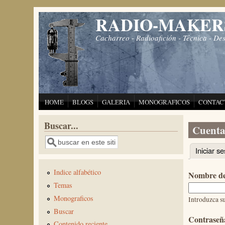
Pasar al contenido principal
RADIO-MAKER
Cacharreo - Radioafición - Técnica - De
HOME
BLOGS
GALERIA
MONOGRAFICOS
CONTAC
Buscar...
Cuenta
Buscar
Iniciar se
Solapas 
Indice alfabético
Nombre de
Temas
Monograficos
Introduzca 
Buscar
Contrase
Contenido reciente