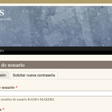
S
sarrollo
TO
 de usuario
sión
(solapa activa)
Solicitar nueva contraseña
principales
 usuario
*
su nombre de usuario RADIO-MAKERS.
ña
*