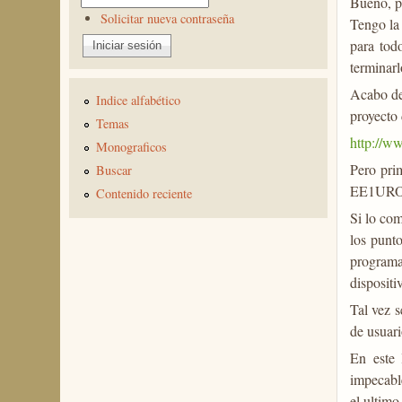
Bueno, po
Solicitar nueva contraseña
Tengo la
para tod
terminarl
Acabo de
Indice alfabético
proyecto
Temas
http://w
Monograficos
Pero pri
Buscar
EE1URO
Contenido reciente
Si lo com
los punt
programa
dispositi
Tal vez s
de usuari
En este 
impecable
el ultimo