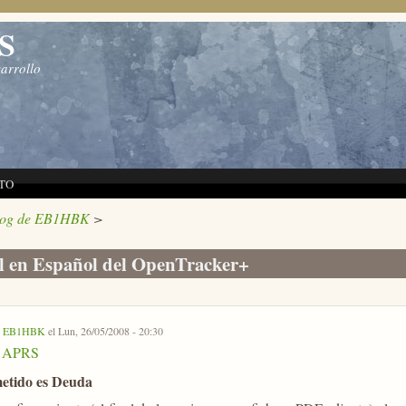
S
sarrollo
TO
log de EB1HBK
>
 en Español del OpenTracker+
r
EB1HBK
el Lun, 26/05/2008 - 20:30
APRS
etido es Deuda