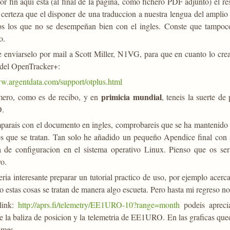
r fin aqui esta (al final de la pagina, como fichero PDF adjunto) el r
 certeza que el disponer de una traduccion a nuestra lengua del ampli
os los que no se desempeñan bien con el ingles. Conste que tampoco 
o.
 enviarselo por mail a Scott Miller, N1VG, para que en cuanto lo cre
 del OpenTracker+:
ww.argentdata.com/support/otplus.html
primicia mundial
mero, como es de recibo, y en
, teneis la suerte de
.
parais con el documento en ingles, comprobareis que se ha mantenido la
os que se tratan. Tan solo he añadido un pequeño Apendice final con a
 de configuracion en el sistema operativo Linux. Pienso que os ser
vo.
eria interesante preparar un tutorial practico de uso, por ejemplo acer
o estas cosas se tratan de manera algo escueta. Pero hasta mi regreso n
link:
http://aprs.fi/telemetry/EE1URO-10?range=month
podeis apreci
 la baliza de posicion y la telemetria de EE1URO. En las graficas qued
 mes.