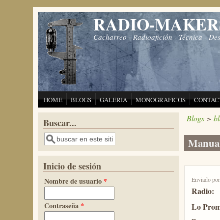
Pasar al contenido principal
RADIO-MAKER
Cacharreo - Radioafición - Técnica - De
HOME
BLOGS
GALERIA
MONOGRAFICOS
CONTAC
Blogs
>
b
Buscar...
Buscar
Manual
Inicio de sesión
Enviado po
Nombre de usuario
*
Radio:
Contraseña
*
Lo Prom