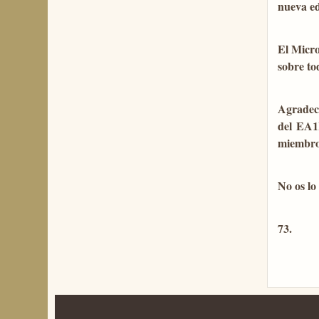
nueva ed
El Micro
sobre to
Agradece
del EA1
miembros
No os lo
73.