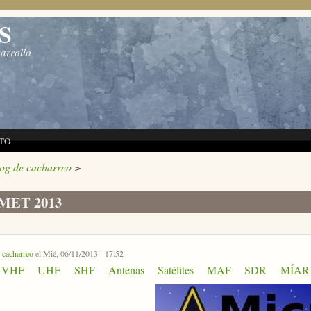
S
sarrollo
TO
log de cacharreo
>
-MET 2013
r
cacharreo
el Mié, 06/11/2013 - 17:52
VHF
UHF
SHF
Antenas
Satélites
MAF
SDR
MÍAR