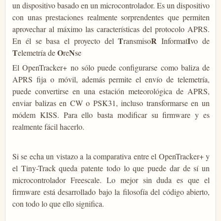
un dispositivo basado en un microcontrolador. Es un dispositivo
con unas prestaciones realmente sorprendentes que permiten
aprovechar al máximo las características del protocolo APRS.
T
R
I
En él se basa el proyecto del
ransmiso
Informat
vo de
T
O
N
elemetría de
re
se
El OpenTracker+ no sólo puede configurarse como baliza de
APRS fija o móvil, además permite el envío de telemetría,
puede convertirse en una estación meteorológica de APRS,
enviar balizas en CW o PSK31, incluso transformarse en un
módem KISS. Para ello basta modificar su firmware y es
realmente fácil hacerlo.
Si se echa un vistazo a la comparativa entre el OpenTracker+ y
el Tiny-Track queda patente todo lo que puede dar de sí un
microcontrolador Freescale. Lo mejor sin duda es que el
firmware está desarrollado bajo la filosofía del código abierto,
con todo lo que ello significa.