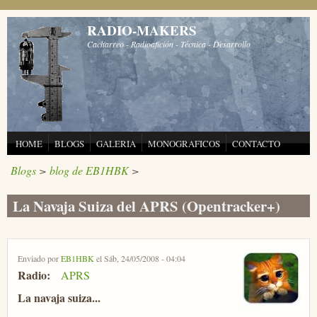
Pasar al contenido principal
RADIO-MAKERS
Cacharreo - Radioafición - Técnica - Desarrollo
HOME
BLOGS
GALERIA
MONOGRAFICOS
CONTACTO
Blogs
>
blog de EB1HBK
>
La Navaja Suiza del APRS (Opentracker+)
Enviado por
EB1HBK
el Sáb, 24/05/2008 - 04:04
Radio:
APRS
La navaja suiza...