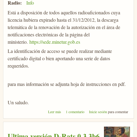
Radio:
Info
Está a disposición de todos aquellos radioaficionados cuya
licencia hubiera expirado hasta el 31/12/2012, la descarga
telemática de la renovación de la autorización en el área de
notificaciones electrónicas de la página del
ministerio.
https://sede.minetur.gob.es
La identificación de acceso se puede realizar mediante
certificado digital o bien aportando una serie de datos
requeridos.
para mas información se adjunta hoja de instrucciones en pdf.
Un saludo.
sobre Descarga telemática de renovación de
Leer más
1 comentario
Inicie sesión
para comentar
licencia CEPT
Ultima versión D-Rats 0.3.3b6