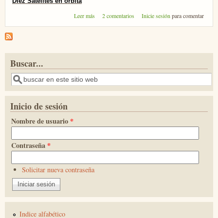
Diez Satélites en órbita
sobre Diez satélites en órbita
Leer más
2 comentarios
Inicie sesión
para comentar
Buscar...
Buscar
Inicio de sesión
Nombre de usuario
*
Contraseña
*
Solicitar nueva contraseña
Indice alfabético