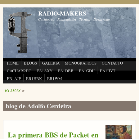
Pasar al contenido principal
RADIO-MAKERS
Cacharreo - Radioafición - Técnica - Desarrollo
HOME
BLOGS
GALERIA
MONOGRAFICOS
CONTACTO
CACHARREO
EA1AXY
EA1DBB
EA1GDH
EA1HVT
EB1AJP
EB1HBK
EB1WM
BLOGS
>
blog de Adolfo Cerdeira
La primera BBS de Packet en