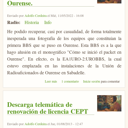
Ourense.
Enviado por
Adolfo Cerdeira
el Mié, 11/05/2022 - 16:08
Radio:
Historia
Info
He podido recuperar, casi por casualidad, de forma totalmente
inesperada una fotografía de los equipos que constituían la
primera BBS que se puso en Ourense. Esta BBS es a la que
hago alusión en el monográfico "Cómo se inició el packet en
Ourense". En efecto, es la EA1URO-2:UROBBS, la cual
estuvo emplazada en las instalaciones de la Unión de
Radioaficionados de Ourense en Sabadelle.
sobre La primera BBS de Packet en Ourense.
Leer más
1 comentario
Inicie sesión
para comentar
Descarga telemática de
renovación de licencia CEPT
Enviado por
Adolfo Cerdeira
el Jue, 01/08/2013 - 12:47