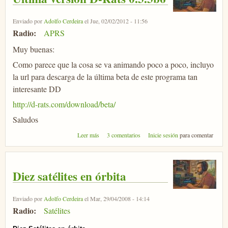
Enviado por
Adolfo Cerdeira
el Jue, 02/02/2012 - 11:56
Radio:
APRS
Muy buenas:
Como parece que la cosa se va animando poco a poco, incluyo
la url para descarga de la última beta de este programa tan
interesante DD
http://d-rats.com/download/beta/
Saludos
sobre Ultima versión D-Rats 0.3.3b6
Leer más
3 comentarios
Inicie sesión
para comentar
Diez satélites en órbita
Enviado por
Adolfo Cerdeira
el Mar, 29/04/2008 - 14:14
Radio:
Satélites