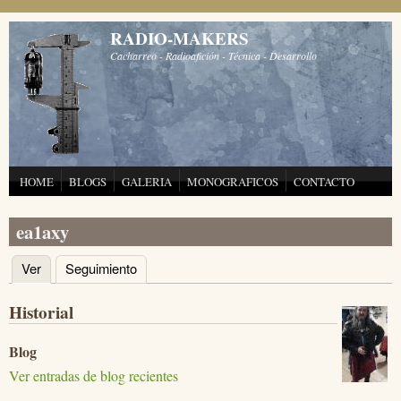
Pasar al contenido principal
RADIO-MAKERS
Cacharreo - Radioafición - Técnica - Desarrollo
HOME
BLOGS
GALERIA
MONOGRAFICOS
CONTACTO
ea1axy
Ver
(solapa activa)
Seguimiento
Solapas principales
Historial
Blog
Ver entradas de blog recientes