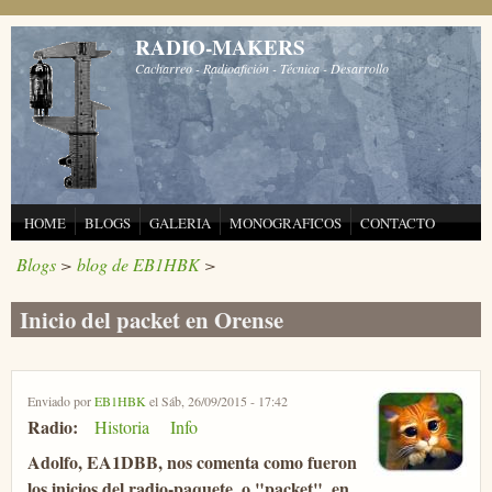
Pasar al contenido principal
RADIO-MAKERS
Cacharreo - Radioafición - Técnica - Desarrollo
HOME
BLOGS
GALERIA
MONOGRAFICOS
CONTACTO
Blogs
>
blog de EB1HBK
>
Inicio del packet en Orense
Enviado por
EB1HBK
el Sáb, 26/09/2015 - 17:42
Radio:
Historia
Info
Adolfo, EA1DBB, nos comenta como fueron
los inicios del radio-paquete, o "packet", en