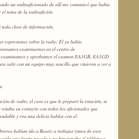
itando un radioaficionado de allí me comunicó que había
el tema de la radioafición.
toda clase de información.
expresiones sobre la radio. El ya había
pensamos examinarnos en el centro de
s nos examinamos y aprobamos el examen EA1GB, EA1GD
ra salir con un equipo muy sencillo que vinieron a ver a
e.
ión de radio, el caso es que le preparó la estación, se
 estaba en contacto con todos los aficionados que
adable y era una delicia hablar con el.
reros habían ido a Beariz a trabajar (unos de esos
caído una fuerte nevada y no funcionaba el teléfono y