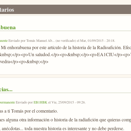
arios
abuena
nente
Enviado por
Tomás Manuel Ab... (no verificado)
el
Mar, 01/09/2015 - 20:18
.
Mi enhorabuena por este artículo de la historia de la Radioafición. Ef
&nbsp;</p><p>Un saludod.</p><p>&nbsp;</p><p>EA1CIU</p><p>T
vedra</p><p>&nbsp;</p>
ias...
permanente
Enviado por
EB1HBK
el
Vie, 25/09/2015 - 09:26
.
as a ti Tomás por el comentario.
nes alguna otra información o historia de la radiafición que quieras com
 anécdotas... toda nuestra historia es interesante y no debe perderse.