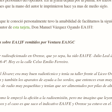
es que la mano del autor le imprimieron hace ya mas de medio siglo.
que le conoció personalmente tuvo la amabilidad de facilitarnos la sig
autor de
esta tarjeta
, Don Manuel Vázquez Ogando EA1FJ:
s sobre EA1JF remitidos por Ventura EA1GC
r radioaficionado en Orense, que yo sepa, ha sido EA1FE -Julio Leal 
6-4º. Hoy es la calle Celso Emilio Ferreiro.
l Álvarez era muy buen radiotécnico y tenía su taller frente al Liceo 
 y también los aparatos de ayuda a lso sordos, que entonces eran muy 
de radio muy pequeñitas y tenían que ser alimentados por pilas de alto
omo le empezó la afición a la radioemisión, pero me imagino que leye
os y el caso es que saco el indicativo EA1FE y Orense ya estuvo en el