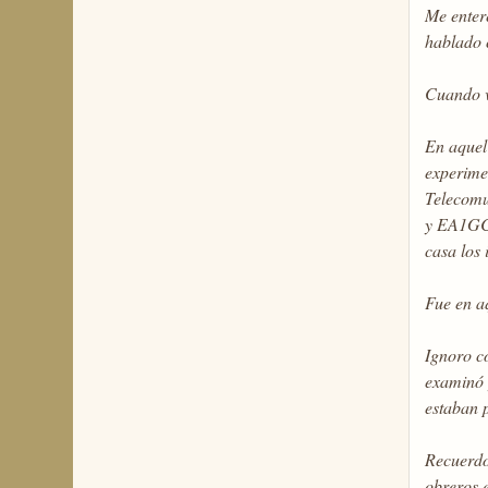
Me enteré
hablado 
Cuando v
En aquel
experime
Telecomu
y EA1GC.
casa los 
Fue en a
Ignoro co
examinó y
estaban 
Recuerdo
obreros 