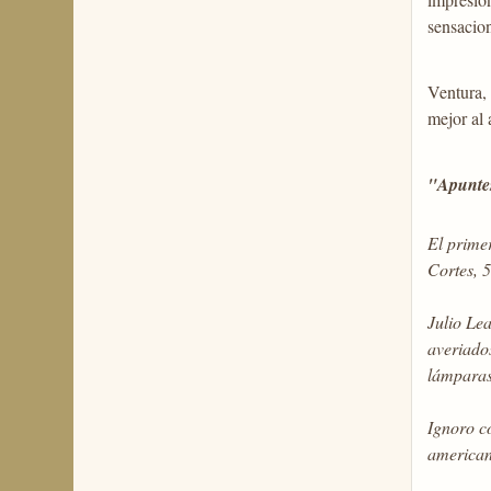
sensacion
Ventura, 
mejor al 
"Apunte
El prime
Cortes, 5
Julio Lea
averiados
lámparas 
Ignoro c
american