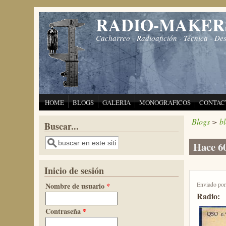
Pasar al contenido principal
RADIO-MAKER
Cacharreo - Radioafición - Técnica - De
HOME
BLOGS
GALERIA
MONOGRAFICOS
CONTAC
Blogs
>
b
Buscar...
Buscar
Hace 60
Inicio de sesión
Enviado po
Nombre de usuario
*
Radio:
Contraseña
*