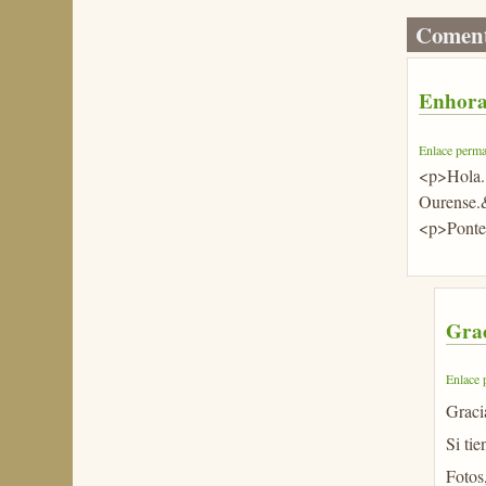
Coment
Enhor
Enlace perma
<p>Hola. 
Ourense.
<p>Ponte
Grac
Enlace 
Graci
Si tie
Fotos,