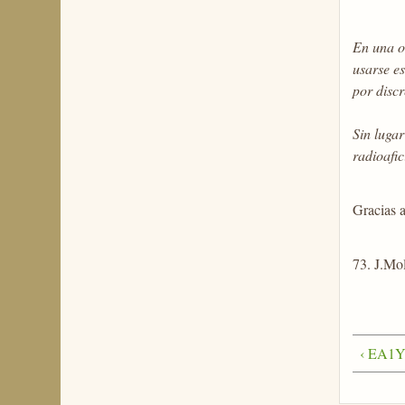
En una o
usarse e
por discr
Sin luga
radioafic
Gracias a
73. J.M
‹ EA1YK