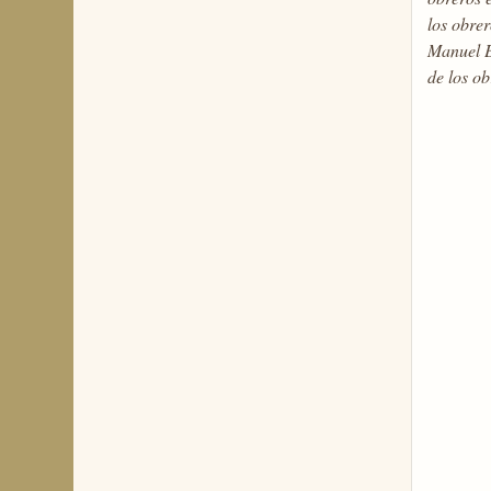
los obre
Manuel E
de los ob