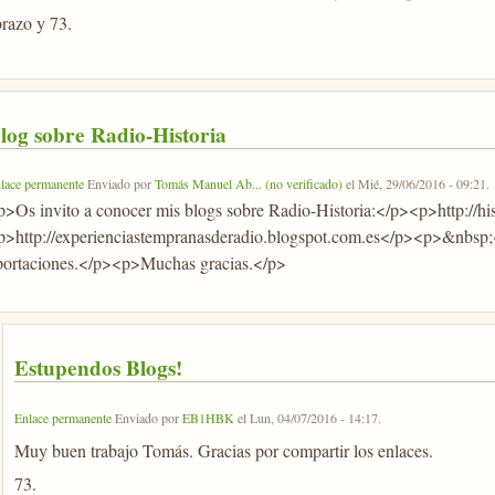
razo y 73.
log sobre Radio-Historia
lace permanente
Enviado por
Tomás Manuel Ab... (no verificado)
el
Mié, 29/06/2016 - 09:21
.
p>Os invito a conocer mis blogs sobre Radio-Historia:</p><p>http://hi
p>http://experienciastempranasderadio.blogspot.com.es</p><p>&nbsp;
portaciones.</p><p>Muchas gracias.</p>
Estupendos Blogs!
Enlace permanente
Enviado por
EB1HBK
el
Lun, 04/07/2016 - 14:17
.
Muy buen trabajo Tomás. Gracias por compartir los enlaces.
73.