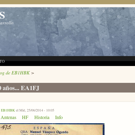
S
sarrollo
TO
log de EB1HBK
>
 años... EA1FJ
r
EB1HBK
el Mié, 25/06/2014 - 10:05
Antenas
HF
Historia
Info