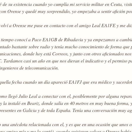
 de su existencia cuando yo cumplía mi servicio militar en Ceuta, vis
con Orense y quedé muy sorprendido, yo empezaba a sentir afición por 
olví a Orense me puse en contacto con el amigo Leal EA1FE y me dió 
 tiempo conocí a Paco EA1GB de Ribadavia y ya empezamos a cambiar 
ntado bastante sobre radio y tenía mucho conocimiento de forma que 
nicaciones, donde hoy está Correos, y junto con otros aficionado
 Tardamos casi un año en que nos dieran el indicativo y el permiso pa
ingenieros de telecomunicación.
quella fecha cuando un día apareció EA1FJ que era médico y sacerdot
mo llegó Julio Leal a conectar con el, posiblemente por alguna reparac
 la instaló en Beariz, donde salía en 40 metros en muy buena forma, y
presentes en Galicia y de toda España. Tenía una conversación muy agr
 una anécdota relacionada con el, y es que en una ocasión que unos ob
era amigo mío y me lo contó), cuando quisieron volver a Orense había 