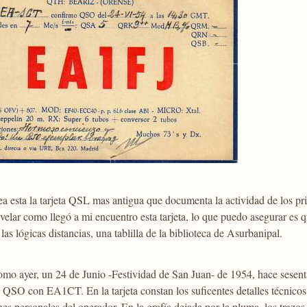
ea esta la tarjeta QSL mas antigua que documenta la actividad de los p
velar como llegó a mi encuentro esta tarjeta, lo que puedo asegurar es 
las lógicas distancias, una tablilla de la biblioteca de Asurbanipal.
omo ayer, un 24 de Junio -Festividad de San Juan- de 1954, hace sesen
n QSO con EA1CT. En la tarjeta constan los suficentes detalles técnicos 
es personales del operador. En la grafía dejada por la pluma, los trazos