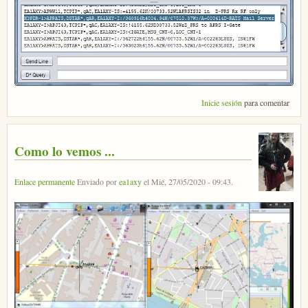
Inicie sesión
para comentar
Como lo vemos ...
Enlace permanente
Enviado por
ea1axy
el
Mié, 27/05/2020 - 09:43
.