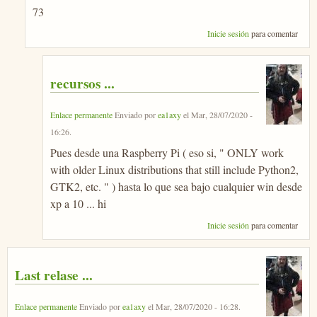
73
Inicie sesión
para comentar
recursos ...
Enlace permanente
Enviado por
ea1axy
el
Mar, 28/07/2020 -
16:26
.
Pues desde una Raspberry Pi ( eso si, " ONLY work
with older Linux distributions that still include Python2,
GTK2, etc. " ) hasta lo que sea bajo cualquier win desde
xp a 10 ... hi
Inicie sesión
para comentar
Last relase ...
Enlace permanente
Enviado por
ea1axy
el
Mar, 28/07/2020 - 16:28
.