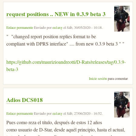
request positions .. NEW in 0.3.9 beta 3
Enlace permanente
Enviado por
ea1axy
el
Sáb, 30/05/2020 - 10:18
.
" "changed report position replies format to be
compliant with DPRS interface" .... from new 0.3.9 beta 3 " "
https://github.com/maurizioandreotti/D-Rats/releases/tag/0.3.9-
beta-3
Inicie sesión
para comentar
Adios DCS018
Enlace permanente
Enviado por
ea1axy
el
Sáb, 27/06/2020 - 16:52
.
Pues como reza el título, después de estos 12 años
como usuario de D-Star, desde aquél principio, hasta el actual,