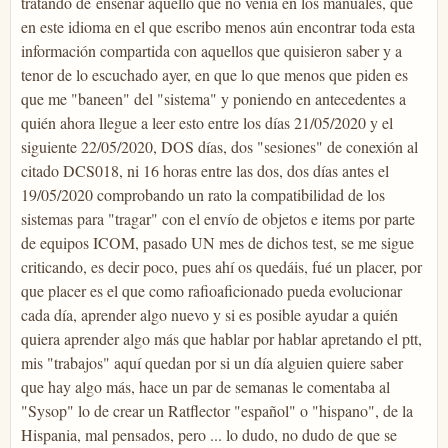
tratando de enseñar aquello que no venía en los manuales, que
en este idioma en el que escribo menos aún encontrar toda esta
información compartida con aquellos que quisieron saber y a
tenor de lo escuchado ayer, en que lo que menos que piden es
que me "baneen" del "sistema" y poniendo en antecedentes a
quién ahora llegue a leer esto entre los días 21/05/2020 y el
siguiente 22/05/2020, DOS días, dos "sesiones" de conexión al
citado DCS018, ni 16 horas entre las dos, dos días antes el
19/05/2020 comprobando un rato la compatibilidad de los
sistemas para "tragar" con el envío de objetos e items por parte
de equipos ICOM, pasado UN mes de dichos test, se me sigue
criticando, es decir poco, pues ahí os quedáis, fué un placer, por
que placer es el que como rafioaficionado pueda evolucionar
cada día, aprender algo nuevo y si es posible ayudar a quién
quiera aprender algo más que hablar por hablar apretando el ptt,
mis "trabajos" aquí quedan por si un día alguien quiere saber
que hay algo más, hace un par de semanas le comentaba al
"Sysop" lo de crear un Ratflector "español" o "hispano", de la
Hispania, mal pensados, pero ... lo dudo, no dudo de que se