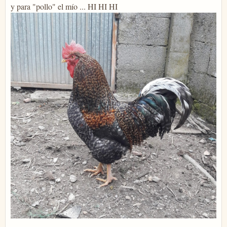
y para "pollo" el mío ... HI HI HI