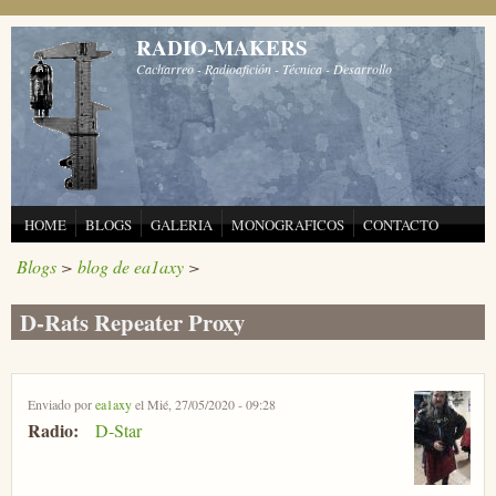
Pasar al contenido principal
RADIO-MAKERS
Cacharreo - Radioafición - Técnica - Desarrollo
HOME
BLOGS
GALERIA
MONOGRAFICOS
CONTACTO
Blogs
>
blog de ea1axy
>
D-Rats Repeater Proxy
Enviado por
ea1axy
el Mié, 27/05/2020 - 09:28
Radio:
D-Star