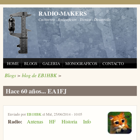
Pasar al contenido principal
RADIO-MAKERS
Cacharreo - Radioafición - Técnica - Desarrollo
HOME
BLOGS
GALERIA
MONOGRAFICOS
CONTACTO
Blogs
>
blog de EB1HBK
>
Hace 60 años... EA1FJ
Enviado por
EB1HBK
el Mié, 25/06/2014 - 10:05
Radio:
Antenas
HF
Historia
Info