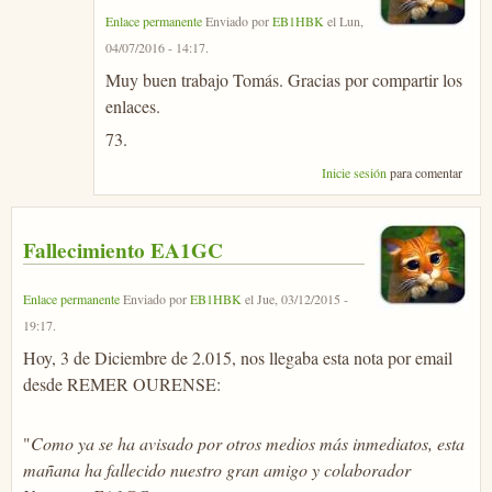
Enlace permanente
Enviado por
EB1HBK
el
Lun,
04/07/2016 - 14:17
.
Muy buen trabajo Tomás. Gracias por compartir los
enlaces.
73.
Inicie sesión
para comentar
Fallecimiento EA1GC
Enlace permanente
Enviado por
EB1HBK
el
Jue, 03/12/2015 -
19:17
.
Hoy, 3 de Diciembre de 2.015, nos llegaba esta nota por email
desde REMER OURENSE:
"
Como ya se ha avisado por otros medios más inmediatos, esta
mañana ha fallecido nuestro gran amigo y colaborador